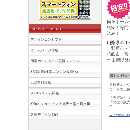
簡単ホーム
格安！専門
込み！
デザインコンセプト
山梨県
の
ホ
上野原市・
ホームページ作成
笛吹市・富
/* 山梨
簡単ホームページ更新システム
SEO対策(検索エンジン最適化)
弊社の過去の
SEO無料診断
各検索エン
ワードで上
WEBシステム開発
「美容院+世
「のぼり販
Yahoo!ショッピング,楽天市場出店支援
位
各種デザイン制作
→その他のSE